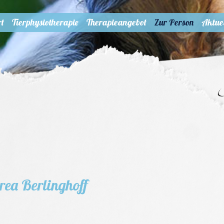
ie
Therapieangebot
Zur Person
Aktuelles
Kontakt
Gymn
rt
Tierphysiotherapie
Therapieangebot
Zur Person
Aktue
rea Berlinghoff