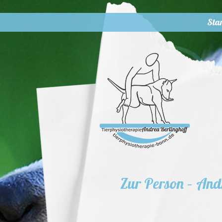
Start
Tierphysiotherap
Sta
Zur Person – And