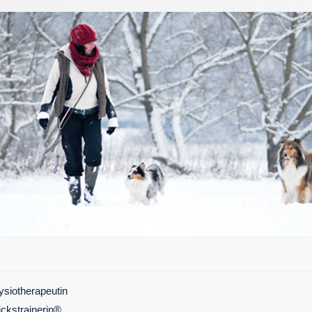
hysiotherapeutin
ckstrainerin®