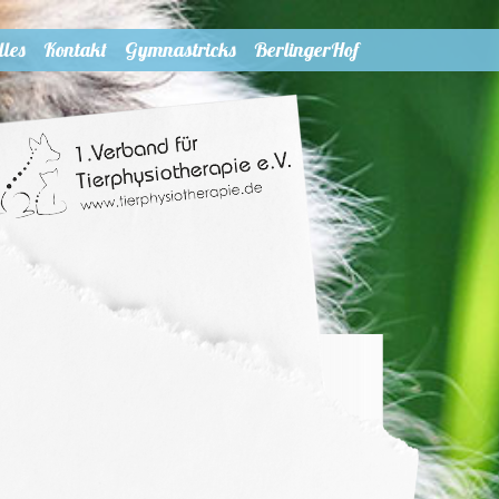
astricks
BerlingerHof
lles
Kontakt
Gymnastricks
BerlingerHof